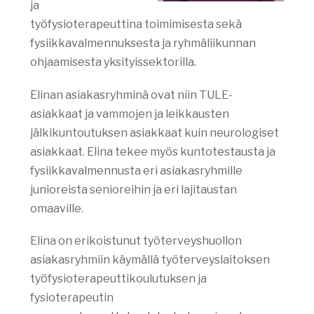
ja
työfysioterapeuttina toimimisesta sekä
fysiikkavalmennuksesta ja ryhmäliikunnan
ohjaamisesta yksityissektorilla.
Elinan asiakasryhminä ovat niin TULE-
asiakkaat ja vammojen ja leikkausten
jälkikuntoutuksen asiakkaat kuin neurologiset
asiakkaat. Elina tekee myös kuntotestausta ja
fysiikkavalmennusta eri asiakasryhmille
junioreista senioreihin ja eri lajitaustan
omaaville.
Elina on erikoistunut työterveyshuollon
asiakasryhmiin käymällä työterveyslaitoksen
työfysioterapeuttikoulutuksen ja
fysioterapeutin