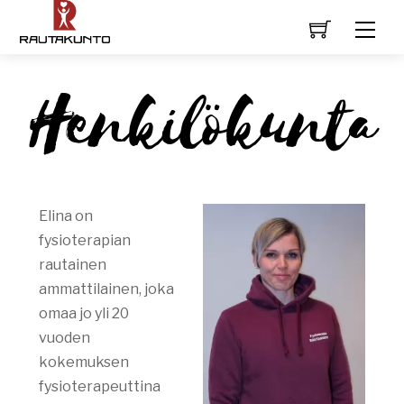
Henkilökunta
Elina on
fysioterapian
rautainen
ammattilainen, joka
omaa jo yli 20
vuoden
kokemuksen
fysioterapeuttina