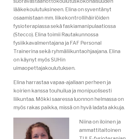
suoravastaanottokoulutuskokonaisuuden
lääkekoulutuksineen. Elina on syventänyt
osaamistaan mm. liikekontrollihäiriöiden
fysioterapiassa sekä faskiamanipulaatiossa
(Stecco). Elina toimii Rautakunnossa
fysiikkavalmentajana ja FAF Personal
Trainerina sekä ryhmäliikuntaohjaajana. Elina
on käynyt myös SUHin
uimaopettajakoulutuksen.
Elina harrastaa vapaa-ajallaan perheen ja
koirien kanssa touhuilua ja monipuolisesti
liikuntaa. Mökki saaressa luonnon helmassa on
myös rakas paikka, missä on hyvä ladata akkuja.
Niina on iloinen ja
ammattitaitoinen
TULE-fysioterapian