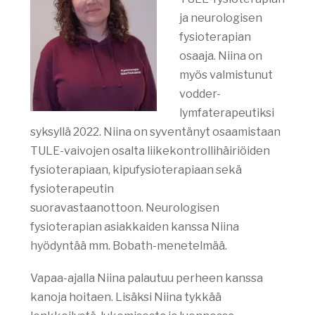
ja neurologisen
fysioterapian
osaaja.
Niina on
myös valmistunut
vodder-
lymfaterapeutiksi
syksyllä 2022. Niina on syventänyt osaamistaan
TULE-vaivojen osalta liikekontrollihäiriöiden
fysioterapiaan, kipufysioterapiaan sekä
fysioterapeutin
suoravastaanottoon.
Neurologisen
fysioterapian asiakkaiden kanssa Niina
hyödyntää mm. Bobath-menetelmää.
Vapaa-ajalla Niina palautuu perheen kanssa
kanoja hoitaen. Lisäksi Niina tykkää