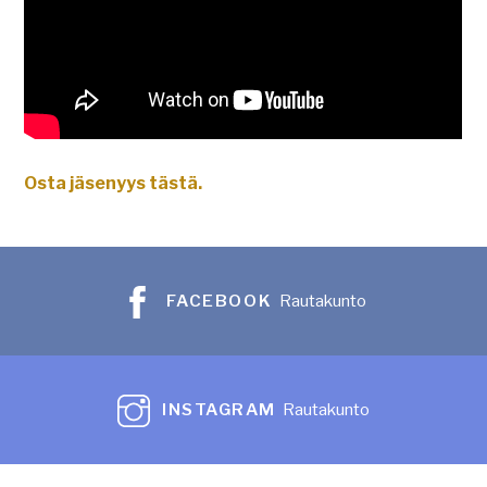
Osta jäsenyys tästä.
FACEBOOK
Rautakunto
INSTAGRAM
Rautakunto