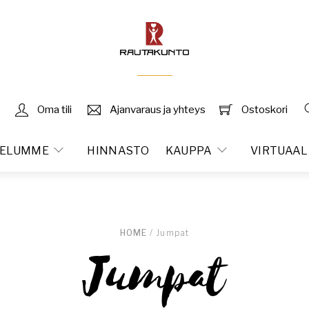
Oma tili
Ajanvaraus ja yhteys
Ostoskori
VELUMME
HINNASTO
KAUPPA
VIRTUAAL
HOME
/ Jumpat
Jumpat